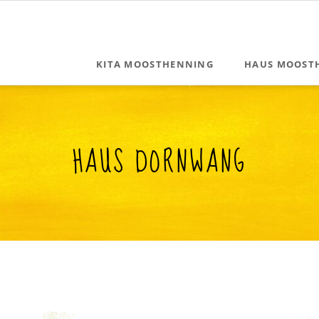
KITA MOOSTHENNING
HAUS MOOST
Träger
Gruppen
Marienkäfer
Leitung
HAUS DORNWANG
Delfine
Unterlagen für Eltern
Bärenhöhle
Konzepte
Karriere